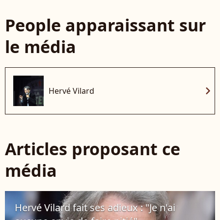
People apparaissant sur
le média
chevron_right
Hervé Vilard
Articles proposant ce
média
Hervé Vilard fait ses adieux : "Je n'ai