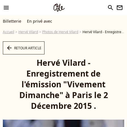
menu
search
newsletter
Billetterie
En privé avec
Accueil
Hervé Vilard
Photos de Hervé Vilard
Hervé Vilard - Enregistrement de l'émission "Vivement Dimanche" à Paris le 2 Décembre 2015 .© Coadic Guirec / Bestimage - Photo
arrow_left
RETOUR ARTICLE
Hervé Vilard -
Enregistrement de
l'émission "Vivement
Dimanche" à Paris le 2
Décembre 2015 .