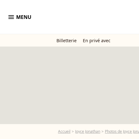
menu
MENU
Billetterie
En privé avec
Accueil
Joyce Jonathan
Photos de Joyce Jo