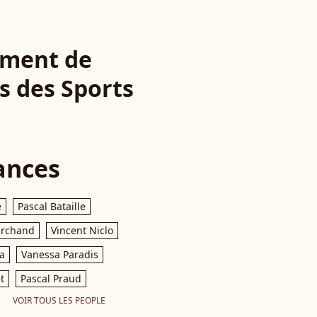
rement de
is des Sports
ances
e
Pascal Bataille
archand
Vincent Niclo
a
Vanessa Paradis
t
Pascal Praud
VOIR TOUS LES PEOPLE