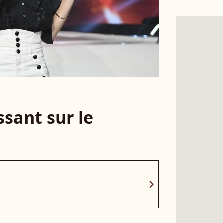
sant sur le
chevron_right