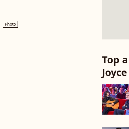
Photo
Top a
Joyce