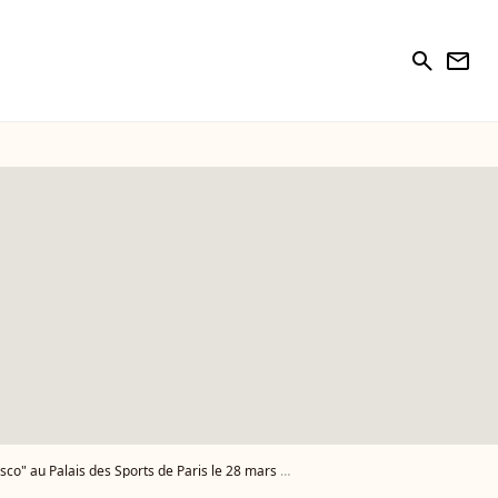
search
newsletter
 de Paris le 28 mars 2017. © Pierre Perusseau/Bestimage - Photo