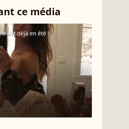
sant ce média
le est déjà en été !