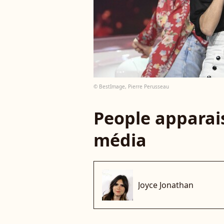
© BestImage, Pierre Perusseau
People apparais
média
Joyce Jonathan