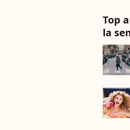
Top a
la se