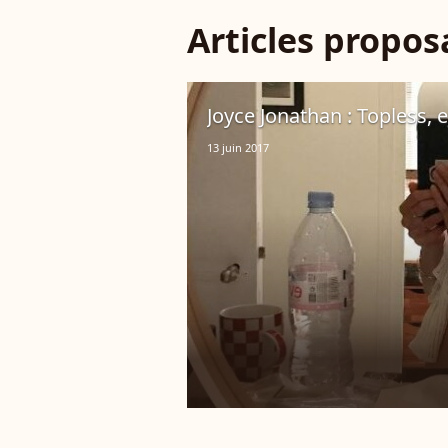
Articles propo
Joyce Jonathan : Topless, el
13 juin 2017