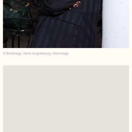
© BestImage, Denis Guignebourg / Bestimage