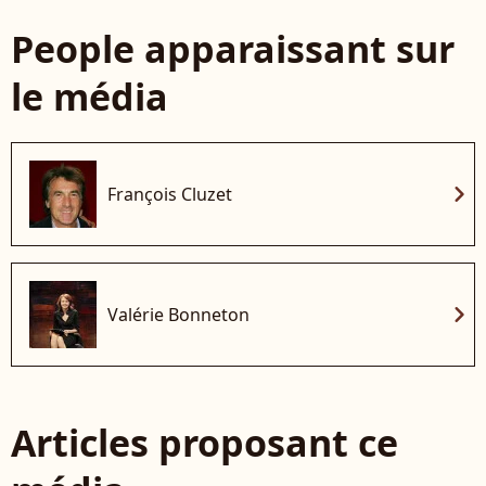
People apparaissant sur
le média
chevron_right
François Cluzet
chevron_right
Valérie Bonneton
Articles proposant ce