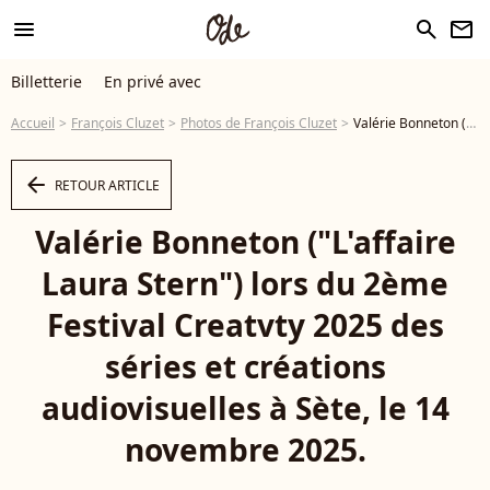
menu
search
newsletter
Billetterie
En privé avec
Accueil
François Cluzet
Photos de François Cluzet
Valérie Bonneton ("L'affaire Laura Stern") lors du 2ème Festival Creatvty 2025 des séries et créations audiovisuelles à Sète, le 14 novembre 2025. © Denis Guignebourg / Bestimage - Photo
arrow_left
RETOUR ARTICLE
Valérie Bonneton ("L'affaire
Laura Stern") lors du 2ème
Festival Creatvty 2025 des
séries et créations
audiovisuelles à Sète, le 14
novembre 2025.