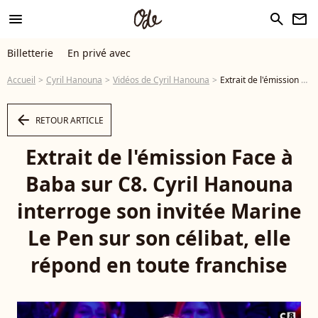
menu
search
newsletter
Billetterie
En privé avec
Accueil
Cyril Hanouna
Vidéos de Cyril Hanouna
Extrait de l'émission Face à Baba sur C8. Cyril Hanouna interroge son invitée Marine Le Pen sur son célibat, elle répond en toute franchise - Vidéo
arrow_left
RETOUR ARTICLE
Extrait de l'émission Face à
Baba sur C8. Cyril Hanouna
interroge son invitée Marine
Le Pen sur son célibat, elle
répond en toute franchise