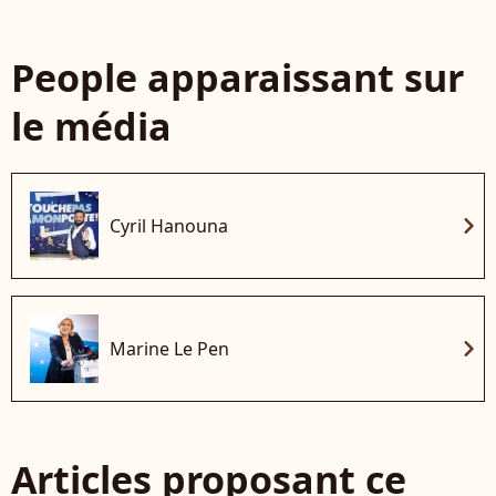
People apparaissant sur
le média
chevron_right
Cyril Hanouna
chevron_right
Marine Le Pen
Articles proposant ce