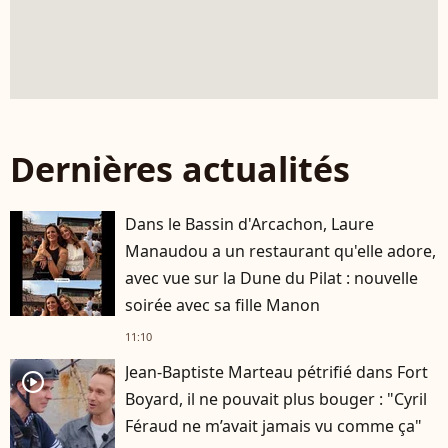
Dernières actualités
Dans le Bassin d'Arcachon, Laure
Manaudou a un restaurant qu'elle adore,
avec vue sur la Dune du Pilat : nouvelle
soirée avec sa fille Manon
11:10
Jean-Baptiste Marteau pétrifié dans Fort
player2
Boyard, il ne pouvait plus bouger : "Cyril
Féraud ne m’avait jamais vu comme ça"