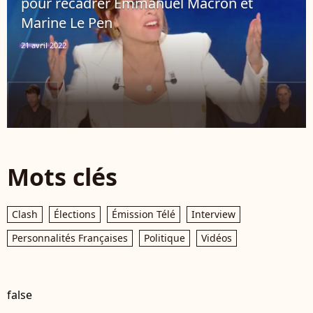
pour recadrer Emmanuel Macron et
Marine Le Pen
21 avril 2022
Mots clés
Clash
Élections
Émission Télé
Interview
Personnalités Françaises
Politique
Vidéos
false