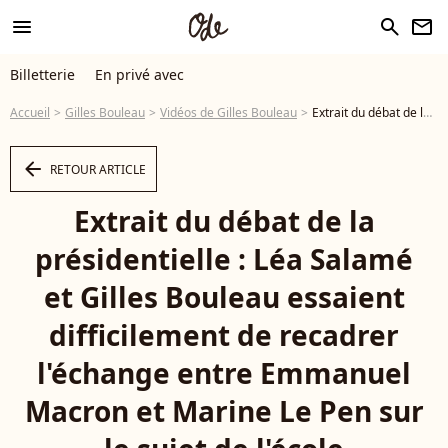
menu
search
newsletter
Billetterie
En privé avec
Accueil
Gilles Bouleau
Vidéos de Gilles Bouleau
Extrait du débat de la présidentielle : Léa Salamé et Gilles Bouleau essaient difficilement de recadrer l'échange entre Emmanuel Macron et Marine Le Pen sur le sujet de l'école - Vidéo
arrow_left
RETOUR ARTICLE
Extrait du débat de la
présidentielle : Léa Salamé
et Gilles Bouleau essaient
difficilement de recadrer
l'échange entre Emmanuel
Macron et Marine Le Pen sur