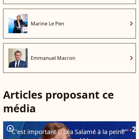
chevron_right
Marine Le Pen
chevron_right
Emmanuel Macron
Articles proposant ce
média
player2
"C'est important !" Léa Salamé à la peine