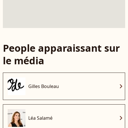
People apparaissant sur
le média
chevron_right
Gilles Bouleau
chevron_right
Léa Salamé