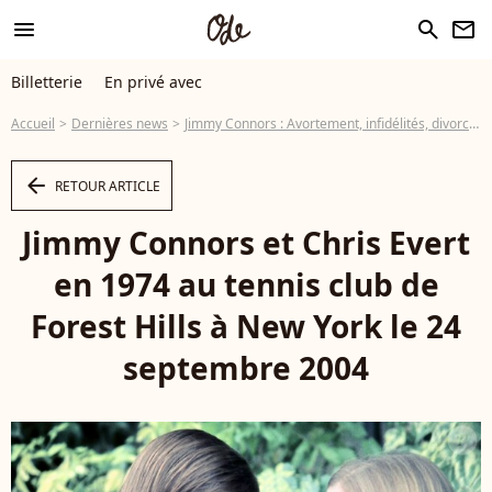
menu
search
newsletter
Billetterie
En privé avec
Accueil
Dernières news
Jimmy Connors : Avortement, infidélités, divorces... Sa vérité sur Chris Evert
arrow_left
RETOUR ARTICLE
Jimmy Connors et Chris Evert
en 1974 au tennis club de
Forest Hills à New York le 24
septembre 2004