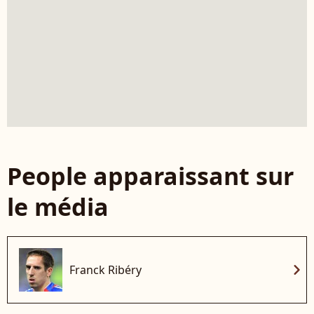
People apparaissant sur
le média
chevron_right
Franck Ribéry