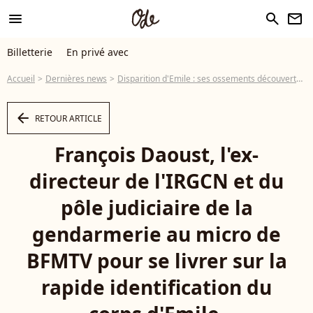
menu
search
newsletter
Billetterie
En privé avec
Accueil
Dernières news
Disparition d'Emile : ses ossements découverts à proximité du Haut-Vernet, le maire du hameau réagit : "Personne ne savait..."
arrow_left
RETOUR ARTICLE
François Daoust, l'ex-
directeur de l'IRGCN et du
pôle judiciaire de la
gendarmerie au micro de
BFMTV pour se livrer sur la
rapide identification du