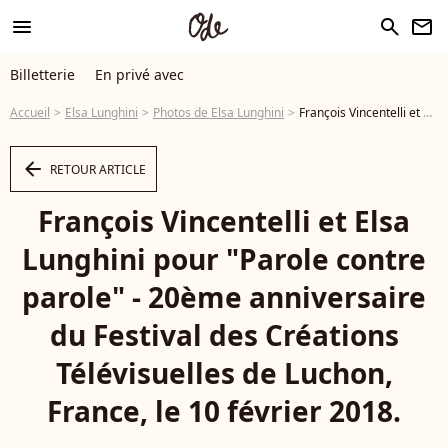
menu
search
newsletter
Billetterie
En privé avec
Accueil
Elsa Lunghini
Photos de Elsa Lunghini
François Vincentelli et Elsa Lunghini pour "Parole contre parole" - 20ème anniversaire du Festival des Créations Télévisuelles de Luchon, France, le 10 février 2018. © Patrick Bernard/Bestimage - Photo
arrow_left
RETOUR ARTICLE
François Vincentelli et Elsa
Lunghini pour "Parole contre
parole" - 20ème anniversaire
du Festival des Créations
Télévisuelles de Luchon,
France, le 10 février 2018.