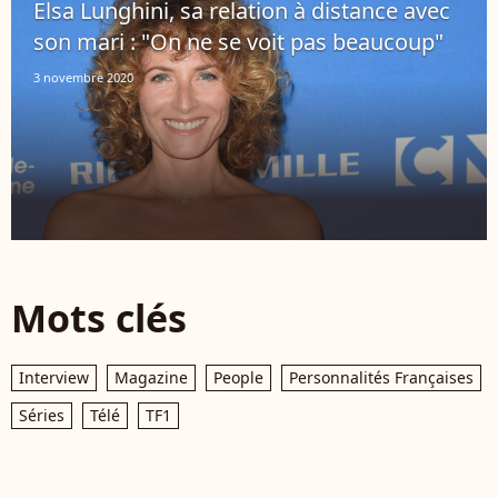
Elsa Lunghini, sa relation à distance avec
son mari : "On ne se voit pas beaucoup"
3 novembre 2020
Mots clés
Interview
Magazine
People
Personnalités Françaises
Séries
Télé
TF1