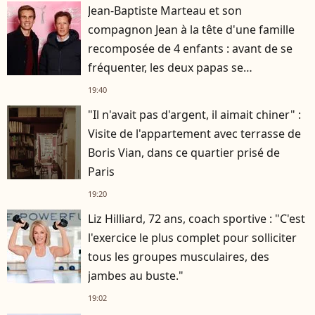
Jean-Baptiste Marteau et son
compagnon Jean à la tête d'une famille
recomposée de 4 enfants : avant de se
fréquenter, les deux papas se
connaissaient depuis des années
19:40
"Il n'avait pas d'argent, il aimait chiner" :
Visite de l'appartement avec terrasse de
Boris Vian, dans ce quartier prisé de
Paris
19:20
Liz Hilliard, 72 ans, coach sportive : "C'est
l'exercice le plus complet pour solliciter
tous les groupes musculaires, des
jambes au buste."
19:02