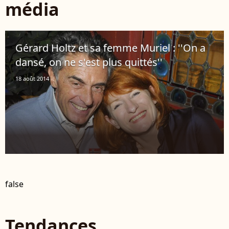
média
Gérard Holtz et sa femme Muriel : ''On a
dansé, on ne s'est plus quittés''
18 août 2014
false
Tendances