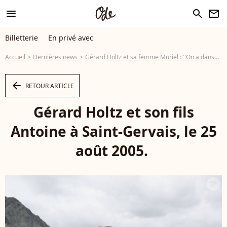
menu
search
newsletter
Billetterie
En privé avec
Accueil
Dernières news
Gérard Holtz et sa femme Muriel : ''On a dansé, on ne s'est plus quittés''
arrow_left
RETOUR ARTICLE
Gérard Holtz et son fils
Antoine à Saint-Gervais, le 25
août 2005.