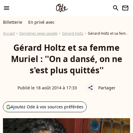
menu
search
newsletter
Billetterie
En privé avec
Accueil
Dernières news people
Gérard Holtz
Gérard Holtz et sa femme Muriel : ''On a dansé, on ne s'est plus quittés''
Gérard Holtz et sa femme
Muriel : ''On a dansé, on ne
s'est plus quittés''
Publié le 18 août 2014 à 17:33
Partager
share
Ajoutez Ode à vos sources préférées