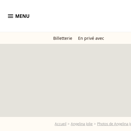
menu
MENU
Billetterie
En privé avec
Accueil
Angelina Jolie
Photos de Angelina J