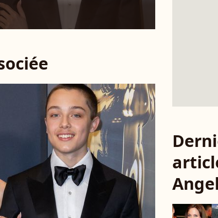
ssociée
Derni
articl
Angel