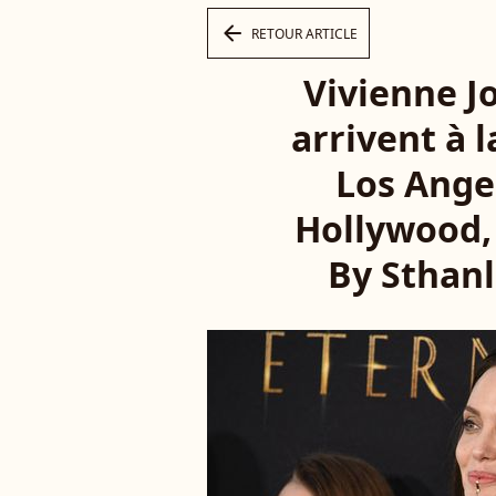
arrow_left
RETOUR ARTICLE
Vivienne Jo
arrivent à 
Los Angel
Hollywood, 
By Sthan