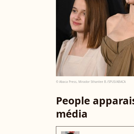
© Abaca Press, Mirador Sthanlee B./SPUS/ABACA
People apparais
média