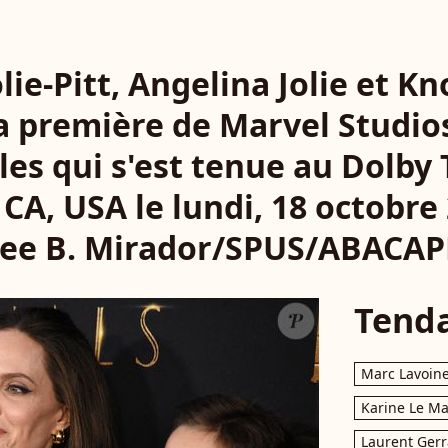
lie-Pitt, Angelina Jolie et Kno
la première de Marvel Studi
es qui s'est tenue au Dolby
CA, USA le lundi, ​18 octobre
lee B. Mirador/SPUS/ABACA
Tend
Marc Lavoin
Karine Le M
Laurent Gerr