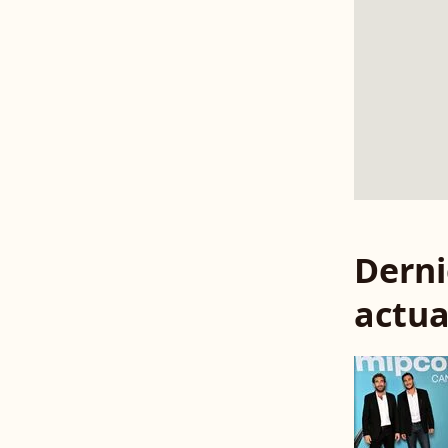
Derni
actua