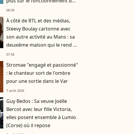
plus sur le fonctionnement du
business familial
08:30
À côté de RTL et des médias,
Steevy Boulay cartonne avec
son autre activité au Mans : sa
deuxième maison qui le rend si
heureux
07:58
Stromae "engagé et passionné"
: le chanteur sort de l'ombre
pour une sortie dans le Var
7 août 2026
Guy Bedos : Sa veuve Joëlle
Bercot avec leur fille Victoria,
elles posent ensemble à Lumio
(Corse) où il repose