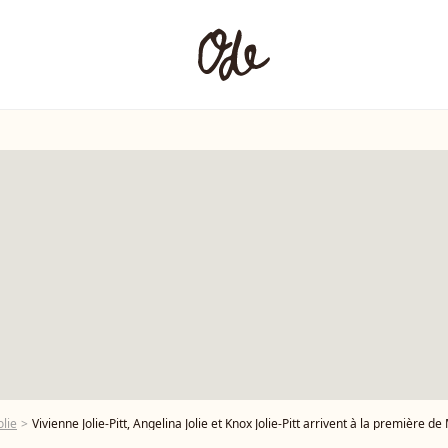
olie
Vivienne Jolie-Pitt, Angelina Jolie et Knox Jolie-Pitt arrivent à la première de Marvel Studios' ETERNALS Los Angeles qui s'est tenue au Dolby Theater à Hollyw