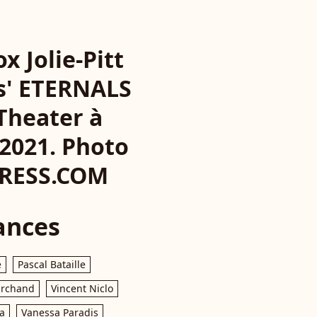
x Jolie-Pitt
os' ETERNALS
 Theater à
 2021. Photo
PRESS.COM
ances
e
Pascal Bataille
archand
Vincent Niclo
a
Vanessa Paradis