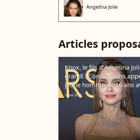
Angelina Jolie
Articles propo
Knox, le fils d'Angelina Jo
grandi ! Constat sans appe
jeune homme de 16 ans 
3 mai 2025