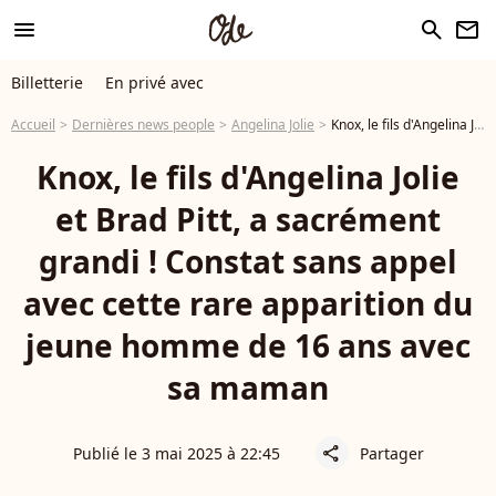
menu
search
newsletter
Billetterie
En privé avec
Accueil
Dernières news people
Angelina Jolie
Knox, le fils d'Angelina Jolie et Brad Pitt, a sacrément grandi ! Constat sans appel avec cette rare apparition du jeune homme de 16 ans avec sa maman
Knox, le fils d'Angelina Jolie
et Brad Pitt, a sacrément
grandi ! Constat sans appel
avec cette rare apparition du
jeune homme de 16 ans avec
sa maman
Publié le 3 mai 2025 à 22:45
Partager
share