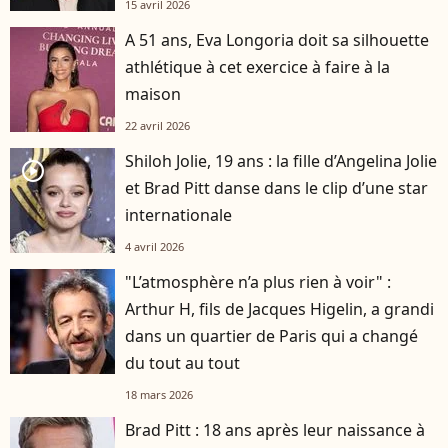
15 avril 2026
A 51 ans, Eva Longoria doit sa silhouette
athlétique à cet exercice à faire à la
maison
22 avril 2026
Shiloh Jolie, 19 ans : la fille d’Angelina Jolie
player2
et Brad Pitt danse dans le clip d’une star
internationale
4 avril 2026
"L’atmosphère n’a plus rien à voir" :
Arthur H, fils de Jacques Higelin, a grandi
dans un quartier de Paris qui a changé
du tout au tout
18 mars 2026
Brad Pitt : 18 ans après leur naissance à