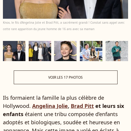
Knox, le fils d'Angelina Jolie et Brad Pitt, a sacrément grandi ! Constat sans appel avec
cette rare apparition du jeune homme de 16 ans avec sa maman
VOIR LES 17 PHOTOS
Ils formaient la famille la plus célèbre de
Hollywood.
Angelina Jolie
,
Brad Pitt
et leurs six
enfants
étaient une tribu composée d’enfants
adoptés et biologiques, soudée et heureuse en
apparence. Mais cette image a volé en éclats à