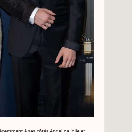
 récemment à ses côtés Angelina Jolie et