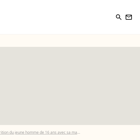
search
newsletter
arition du jeune homme de 16 ans avec sa maman
Photos : Knox, le fils d'Ang