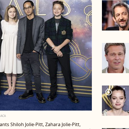
player2
BACA
ants Shiloh Jolie-Pitt, Zahara Jolie-Pitt,