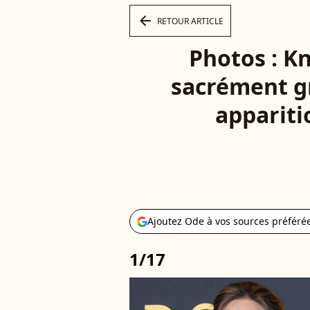
arrow_left
RETOUR ARTICLE
Photos : Kno
sacrément gr
appariti
Ajoutez Ode à vos sources préféré
1/17