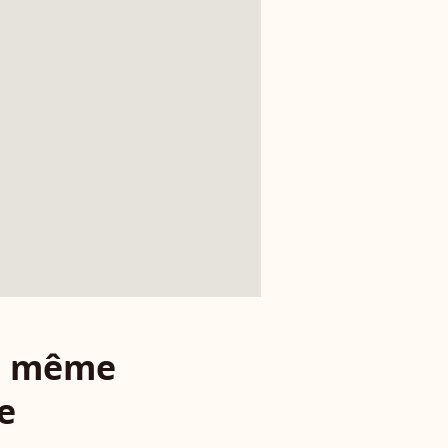
le même
e