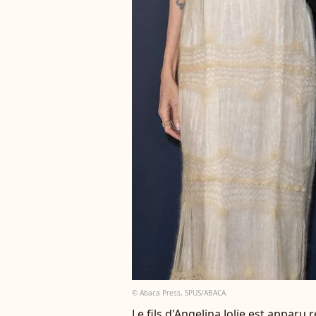
© Abaca Press, SPUS/ABACA
Le fils d'Angelina Jolie est apparu