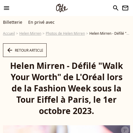
menu
search
newsletter
Billetterie
En privé avec
Accueil
Helen Mirren
Photos de Helen Mirren
Helen Mirren - Défilé "Walk Your Worth" de L'Oréal lors de la Fashion Week sous la Tour Eiffel à Paris, le 1er octobre 2023. © Olivier Borde - Bertrand Rindorff/Bestimage - Photo
arrow_left
RETOUR ARTICLE
Helen Mirren - Défilé "Walk
Your Worth" de L'Oréal lors
de la Fashion Week sous la
Tour Eiffel à Paris, le 1er
octobre 2023.