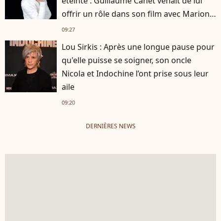
éteinte : Guillaume Canet venait de lui
offrir un rôle dans son film avec Marion
Cotillard
09:27
Lou Sirkis : Après une longue pause pour
qu'elle puisse se soigner, son oncle
Nicola et Indochine l’ont prise sous leur
aile
09:20
DERNIÈRES NEWS