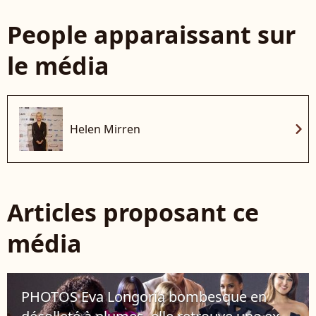
People apparaissant sur
le média
chevron_right
Helen Mirren
Articles proposant ce
média
PHOTOS Eva Longoria bombesque en