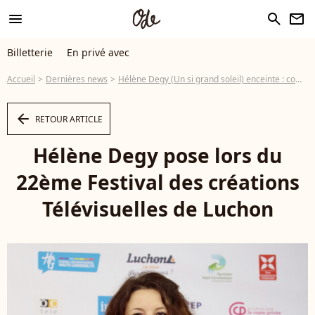
menu
search
newsletter
Billetterie
En privé avec
Accueil
Dernières news
Hélène Degy (Un si grand soleil) enceinte : comment son mari, aussi acteur, a apaisé ses angoisses
arrow_left
RETOUR ARTICLE
Hélène Degy pose lors du
22ème Festival des créations
Télévisuelles de Luchon