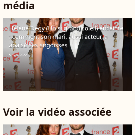
média
Hélène Degy (Un si grand soleil) enceinte
: comment son mari, aussi acteur, a
apaisé ses angoisses
5 avril 2022
Voir la vidéo associée