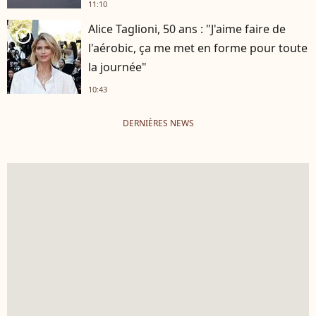
11:10
Alice Taglioni, 50 ans : "J'aime faire de
player2
l'aérobic, ça me met en forme pour toute
la journée"
10:43
DERNIÈRES NEWS