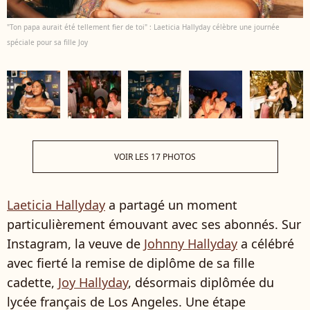
"Ton papa aurait été tellement fier de toi" : Laeticia Hallyday célèbre une journée
spéciale pour sa fille Joy
VOIR LES 17 PHOTOS
Laeticia Hallyday
a partagé un moment
particulièrement émouvant avec ses abonnés. Sur
Instagram, la veuve de
Johnny Hallyday
a célébré
avec fierté la remise de diplôme de sa fille
cadette,
Joy Hallyday
, désormais diplômée du
lycée français de Los Angeles. Une étape