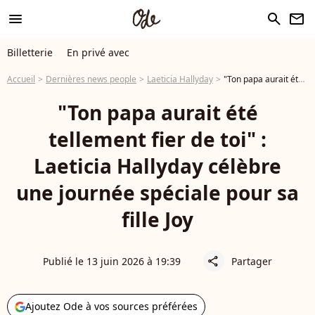
menu
search
newsletter
Billetterie
En privé avec
Accueil
Dernières news people
Laeticia Hallyday
"Ton papa aurait été tellement fier de toi" : Laeticia Hallyday célèbre une journée spéciale pour sa fille Joy
"Ton papa aurait été
tellement fier de toi" :
Laeticia Hallyday célèbre
une journée spéciale pour sa
fille Joy
Publié le 13 juin 2026 à 19:39
Partager
share
Ajoutez Ode à vos sources préférées