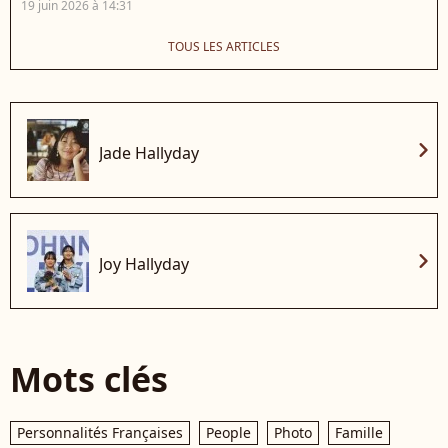
19 juin 2026 à 14:31
TOUS LES ARTICLES
chevron_right
Jade Hallyday
chevron_right
Joy Hallyday
Mots clés
Personnalités Françaises
People
Photo
Famille