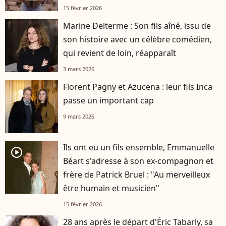
15 février 2026
Marine Delterme : Son fils aîné, issu de
son histoire avec un célèbre comédien,
qui revient de loin, réapparaît
3 mars 2026
Florent Pagny et Azucena : leur fils Inca
passe un important cap
9 mars 2026
Ils ont eu un fils ensemble, Emmanuelle
player2
Béart s'adresse à son ex-compagnon et
frère de Patrick Bruel : "Au merveilleux
être humain et musicien"
15 février 2026
28 ans après le départ d'Éric Tabarly, sa