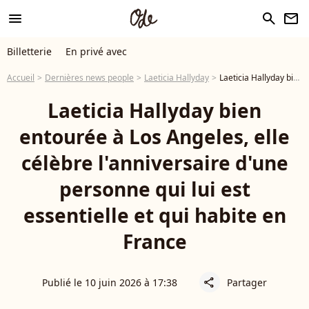
menu
search
newsletter
Billetterie
En privé avec
Accueil
Dernières news people
Laeticia Hallyday
Laeticia Hallyday bien entourée à Los Angeles, elle célèbre l'anniversaire d'une personne qui lui est essentielle et qui habite en France
Laeticia Hallyday bien
entourée à Los Angeles, elle
célèbre l'anniversaire d'une
personne qui lui est
essentielle et qui habite en
France
Publié le 10 juin 2026 à 17:38
Partager
share