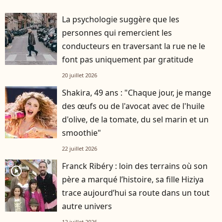
La psychologie suggère que les
personnes qui remercient les
conducteurs en traversant la rue ne le
font pas uniquement par gratitude
20 juillet 2026
Shakira, 49 ans : "Chaque jour, je mange
des œufs ou de l'avocat avec de l'huile
d'olive, de la tomate, du sel marin et un
smoothie"
22 juillet 2026
Franck Ribéry : loin des terrains où son
player2
père a marqué l’histoire, sa fille Hiziya
trace aujourd’hui sa route dans un tout
autre univers
12 juillet 2026