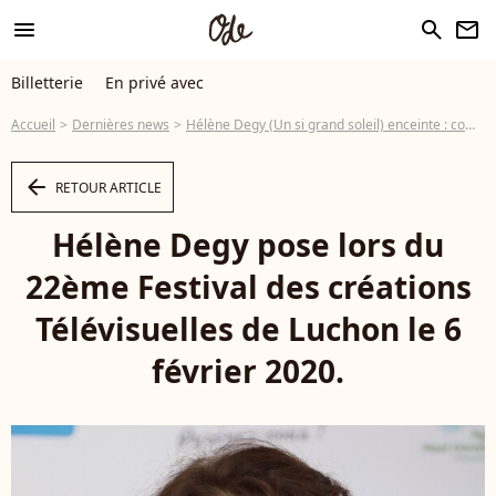
menu
search
newsletter
Billetterie
En privé avec
Accueil
Dernières news
Hélène Degy (Un si grand soleil) enceinte : comment son mari, aussi acteur, a apaisé ses angoisses
arrow_left
RETOUR ARTICLE
Hélène Degy pose lors du
22ème Festival des créations
Télévisuelles de Luchon le 6
février 2020.