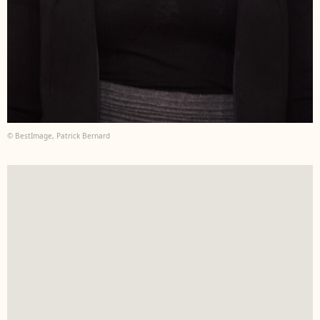
© BestImage, Patrick Bernard