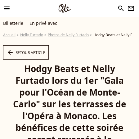
menu
search
newsletter
Billetterie
En privé avec
Accueil
Nelly Furtado
Photos de Nelly Furtado
Hodgy Beats et Nelly Furtado lors du 1er "Gala pour l'Océan de Monte-Carlo" sur les terrasses de l'Opéra à Monaco. Les bénéfices de cette soirée seront reversés à la Fondation Prince Albert II de Monaco. Monaco, le 28 septembre 2017. © Bruno Bebert/Bestimage - Photo
arrow_left
RETOUR ARTICLE
Hodgy Beats et Nelly
Furtado lors du 1er "Gala
pour l'Océan de Monte-
Carlo" sur les terrasses de
l'Opéra à Monaco. Les
bénéfices de cette soirée