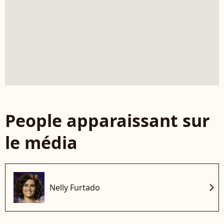
People apparaissant sur
le média
chevron_right
Nelly Furtado