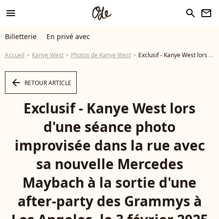
menu
search
newsletter
Billetterie
En privé avec
Accueil
Kanye West
Photos de Kanye West
Exclusif - Kanye West lors d'une séance photo improvisée dans la rue avec sa nouvelle Mercedes Maybach à la sortie d'une after-party des Grammys à Los Angeles, le 3 février 2025 © Backgrid USA / Bestimage - Photo
arrow_left
RETOUR ARTICLE
Exclusif - Kanye West lors
d'une séance photo
improvisée dans la rue avec
sa nouvelle Mercedes
Maybach à la sortie d'une
after-party des Grammys à