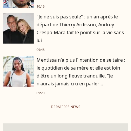
10:16
"Je ne suis pas seule" : un an après le
départ de Thierry Ardisson, Audrey
Crespo-Mara fait le point sur la vie sans
lui
09:48
Mentissa n'a plus l'intention de se taire :
le quotidien de sa mère et elle est loin
d'être un long fleuve tranquille, "Je
n'aurais jamais cru en parler
publiquement"
09:20
DERNIÈRES NEWS