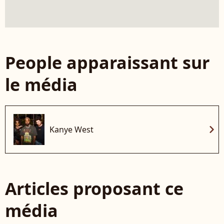
People apparaissant sur
le média
chevron_right
Kanye West
Articles proposant ce
média