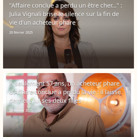
"Affaire conclue a perdu un être cher..." :
Julia Vignali brise le silence sur la fin de
vie d'un acheteur phare
20 février 2025
À seulement 57 ans, un acheteur phare
d'Affaire conclue a perdu la vie : il laisse
derrière lui ses deux filles
20 février 2025