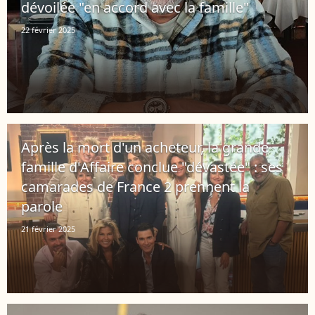
dévoilée "en accord avec la famille"
22 février 2025
Après la mort d'un acheteur, la grande
famille d'Affaire conclue "dévastée" : ses
camarades de France 2 prennent la
parole
21 février 2025