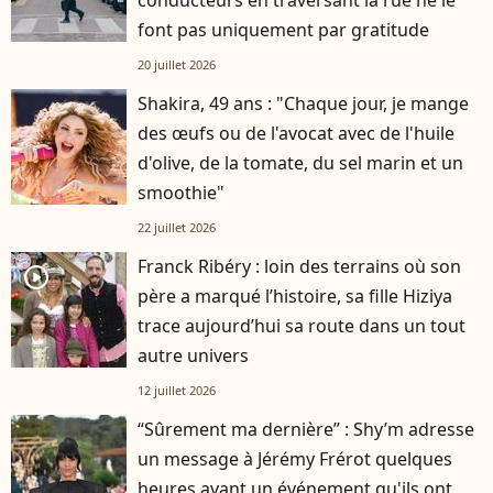
conducteurs en traversant la rue ne le
font pas uniquement par gratitude
20 juillet 2026
Shakira, 49 ans : "Chaque jour, je mange
des œufs ou de l'avocat avec de l'huile
d'olive, de la tomate, du sel marin et un
smoothie"
22 juillet 2026
Franck Ribéry : loin des terrains où son
player2
père a marqué l’histoire, sa fille Hiziya
trace aujourd’hui sa route dans un tout
autre univers
12 juillet 2026
“Sûrement ma dernière” : Shy’m adresse
un message à Jérémy Frérot quelques
heures avant un événement qu'ils ont