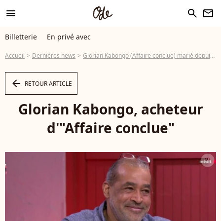
menu
search
newsletter
Billetterie
En privé avec
Accueil
Dernières news
Glorian Kabongo (Affaire conclue) marié depuis plus de 20 ans : rares confidences sur son épouse et leurs enfants
arrow_left
RETOUR ARTICLE
Glorian Kabongo, acheteur
d'"Affaire conclue"