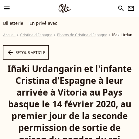
menu
search
newsletter
Billetterie
En privé avec
Accueil
Cristina d'Espagne
Photos de Cristina d'Espagne
Iñaki Urdangarin et l'infante Cristina d'Espagne à leur arrivée à Vitoria au Pays basque le 14 février 2020, au premier jour de la seconde permission de sortie de prison du gendre du roi Felipe. - Photo
arrow_left
RETOUR ARTICLE
Iñaki Urdangarin et l'infante
Cristina d'Espagne à leur
arrivée à Vitoria au Pays
basque le 14 février 2020, au
premier jour de la seconde
permission de sortie de