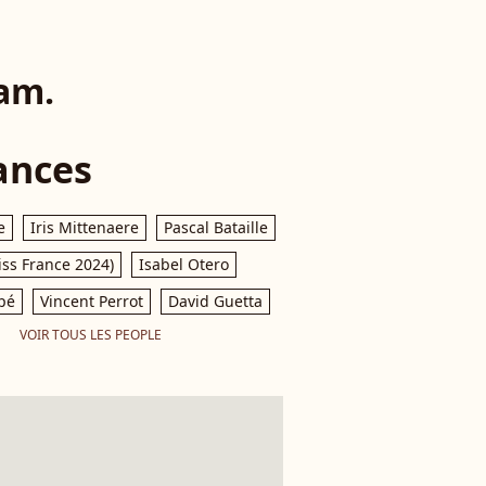
ram.
ances
e
Iris Mittenaere
Pascal Bataille
iss France 2024)
Isabel Otero
pé
Vincent Perrot
David Guetta
VOIR TOUS LES PEOPLE