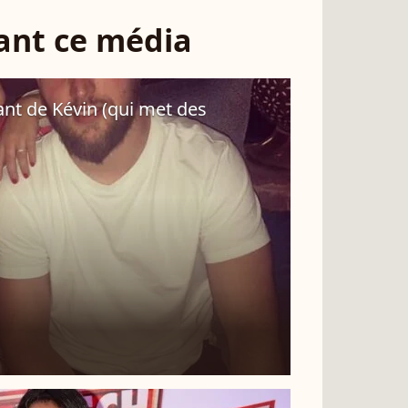
sant ce média
ant de Kévin (qui met des