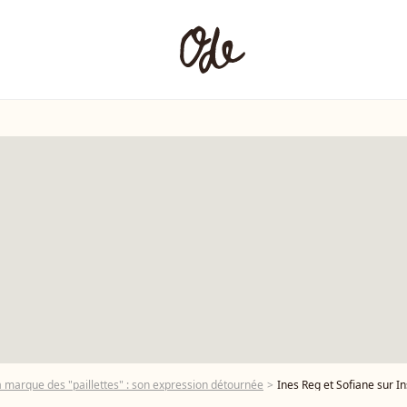
 marque des "paillettes" : son expression détournée
Ines Reg et Sofiane sur I