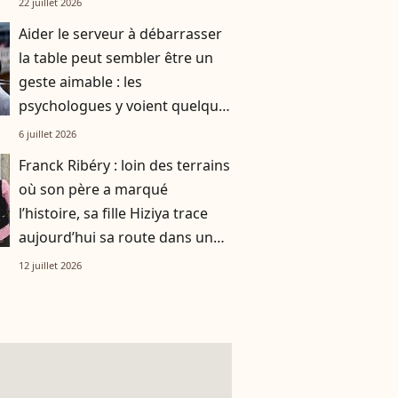
22 juillet 2026
Aider le serveur à débarrasser
la table peut sembler être un
geste aimable : les
psychologues y voient quelque
chose de bien plus profond.
6 juillet 2026
Franck Ribéry : loin des terrains
où son père a marqué
l’histoire, sa fille Hiziya trace
aujourd’hui sa route dans un
tout autre univers
12 juillet 2026