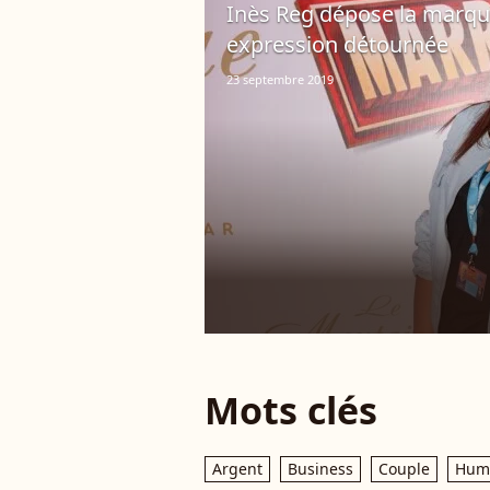
Inès Reg dépose la marque 
expression détournée
23 septembre 2019
Mots clés
Argent
Business
Couple
Hum