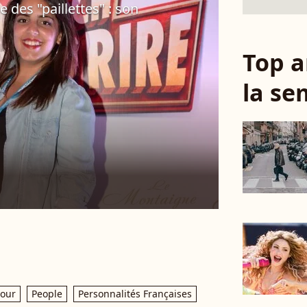
des "paillettes" : son
Top a
la se
our
People
Personnalités Françaises