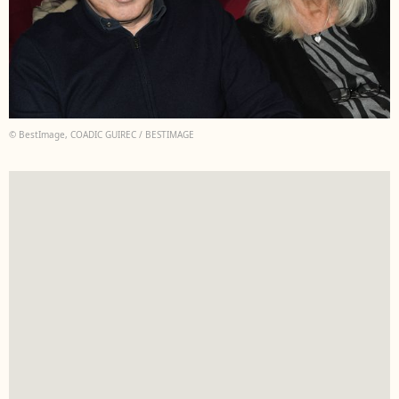
© BestImage, COADIC GUIREC / BESTIMAGE