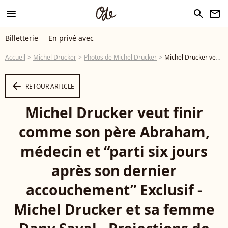
menu
search
newsletter
Billetterie
En privé avec
Accueil
Michel Drucker
Photos de Michel Drucker
Michel Drucker veut finir comme son père Abraham, médecin et “parti six jours après son dernier accouchement” Exclusif - Michel Drucker et sa femme Dany Saval - Projections de deux séances exceptionnelles du film "Signé Furax" en hommage à Marc Simenon au cinéma Mac Mahon à Paris le 27 octobre 2019. © Coadic Guirec/Bestimage - Photo
arrow_left
RETOUR ARTICLE
Michel Drucker veut finir
comme son père Abraham,
médecin et “parti six jours
après son dernier
accouchement” Exclusif -
Michel Drucker et sa femme