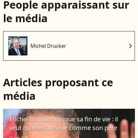
People apparaissant sur
le média
chevron_right
Michel Drucker
Articles proposant ce
média
Michel Drucker évoque sa fin de vie : il
veut qu'elle s'achève comme son père
11 mai 2025