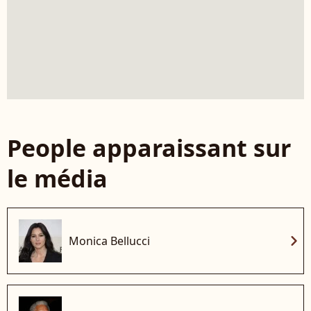
People apparaissant sur
le média
chevron_right
Monica Bellucci