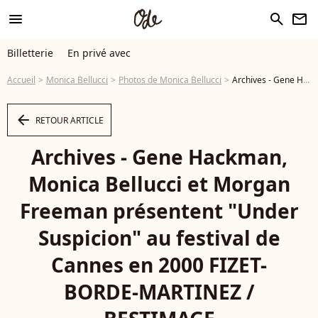
menu
search
newsletter
Billetterie
En privé avec
Accueil
Monica Bellucci
Photos de Monica Bellucci
Archives - Gene Hackman, Monica Bellucci et Morgan Freeman présentent "Under Suspicion" au festival de Cannes en 2000 FIZET-BORDE-MARTINEZ / BESTIMAGE - Photo
arrow_left
RETOUR ARTICLE
Archives - Gene Hackman,
Monica Bellucci et Morgan
Freeman présentent "Under
Suspicion" au festival de
Cannes en 2000 FIZET-
BORDE-MARTINEZ /