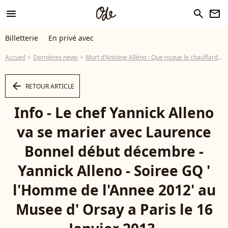
menu
search
newsletter
Billetterie
En privé avec
Accueil
Dernières news
Mort d'Antoine Alléno : Que risque le chauffard qui a tué le fils du chef ?
arrow_left
RETOUR ARTICLE
Info - Le chef Yannick Alleno
va se marier avec Laurence
Bonnel début décembre -
Yannick Alleno - Soiree GQ '
l'Homme de l'Annee 2012' au
Musee d' Orsay a Paris le 16