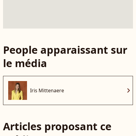
People apparaissant sur
le média
chevron_right
Iris Mittenaere
Articles proposant ce