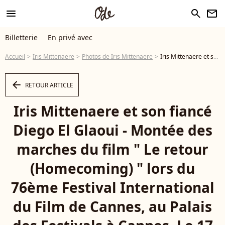
menu
search
newsletter
Billetterie
En privé avec
Accueil
Iris Mittenaere
Photos de Iris Mittenaere
Iris Mittenaere et son fiancé Diego El Glaoui - Montée des marches du film " Le retour (Homecoming) " lors du 76ème Festival International du Film de Cannes, au Palais des Festivals à Cannes. Le 17 mai 2023 © Jacovides-Moreau / Bestimage - Photo
arrow_left
RETOUR ARTICLE
Iris Mittenaere et son fiancé
Diego El Glaoui - Montée des
marches du film " Le retour
(Homecoming) " lors du
76ème Festival International
du Film de Cannes, au Palais