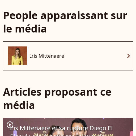
People apparaissant sur
le média
chevron_right
Iris Mittenaere
Articles proposant ce
média
player2
Iris Mittenaere et sa rupture Diego El