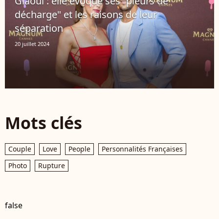
Glaoui : elle évoque ses "pleurs de
décharge" et les raisons de leur
séparation
20 juillet 2024
Mots clés
Couple
Love
People
Personnalités Françaises
Photo
Rupture
false