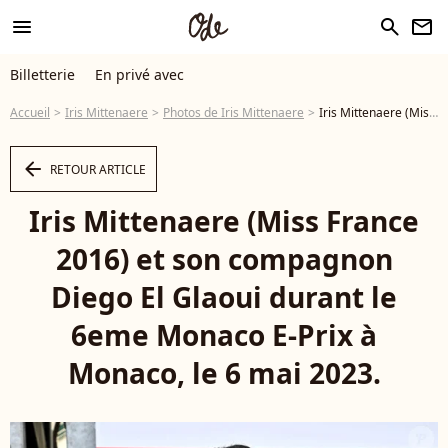
menu
search
newsletter
Billetterie
En privé avec
Accueil
Iris Mittenaere
Photos de Iris Mittenaere
Iris Mittenaere (Miss France 2016) et son compagnon Diego El Glaoui durant le 6eme Monaco E-Prix à Monaco, le 6 mai 2023. - Photo
arrow_left
RETOUR ARTICLE
Iris Mittenaere (Miss France
2016) et son compagnon
Diego El Glaoui durant le
6eme Monaco E-Prix à
Monaco, le 6 mai 2023.