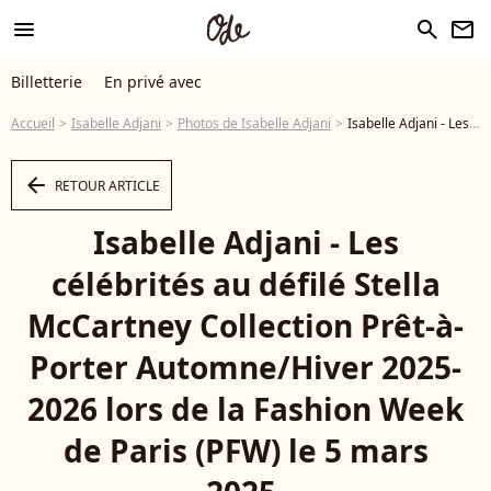
menu
search
newsletter
Billetterie
En privé avec
Accueil
Isabelle Adjani
Photos de Isabelle Adjani
Isabelle Adjani - Les célébrités au défilé Stella McCartney Collection Prêt-à-Porter Automne/Hiver 2025-2026 lors de la Fashion Week de Paris (PFW) le 5 mars 2025. © Christophe Aubert via Bestimage - Photo
arrow_left
RETOUR ARTICLE
Isabelle Adjani - Les
célébrités au défilé Stella
McCartney Collection Prêt-à-
Porter Automne/Hiver 2025-
2026 lors de la Fashion Week
de Paris (PFW) le 5 mars