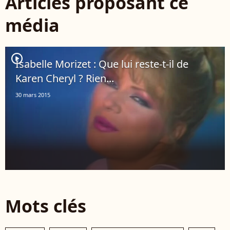
Articles proposant ce
média
player2
Isabelle Morizet : Que lui reste-t-il de
Karen Cheryl ? Rien...
30 mars 2015
Mots clés