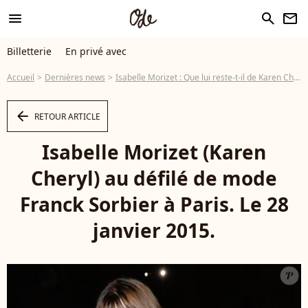
menu
search
newsletter
Billetterie
En privé avec
Accueil
Dernières news
Isabelle Morizet : Que lui reste-t-il de Karen Cheryl ? Rien...
arrow_left
RETOUR ARTICLE
Isabelle Morizet (Karen
Cheryl) au défilé de mode
Franck Sorbier à Paris. Le 28
janvier 2015.