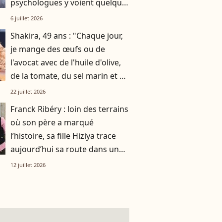
psychologues y voient quelque
chose de bien plus profond.
6 juillet 2026
Shakira, 49 ans : "Chaque jour,
je mange des œufs ou de
l'avocat avec de l'huile d'olive,
de la tomate, du sel marin et un
smoothie"
22 juillet 2026
Franck Ribéry : loin des terrains
où son père a marqué
l’histoire, sa fille Hiziya trace
aujourd’hui sa route dans un
tout autre univers
12 juillet 2026