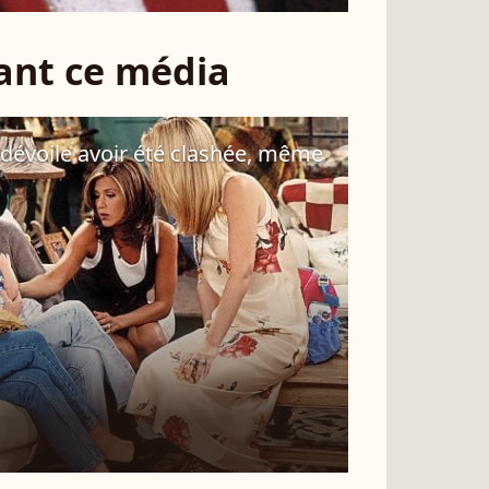
sant ce média
 dévoile avoir été clashée, même