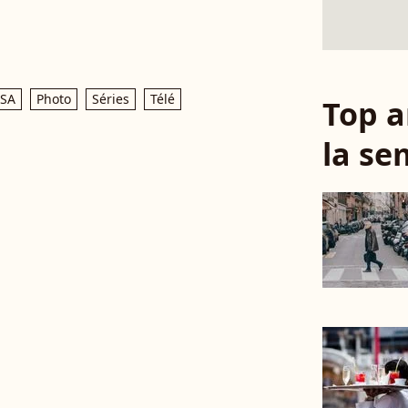
USA
Photo
Séries
Télé
Top a
la se