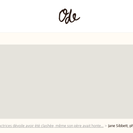
actrices dévoile avoir été clashée, même son père avait honte...
Jane Sibbett, p