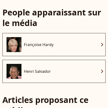
People apparaissant sur
le média
chevron_right
Françoise Hardy
chevron_right
Henri Salvador
Articles proposant ce