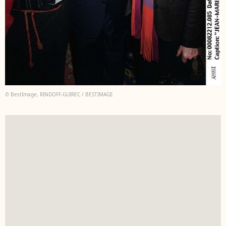
© BestImage, RINDOFF-GUIREC / BESTIMAGE