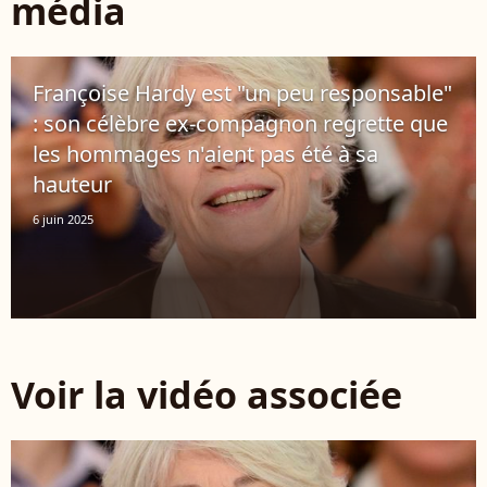
média
Françoise Hardy est "un peu responsable"
: son célèbre ex-compagnon regrette que
les hommages n'aient pas été à sa
hauteur
6 juin 2025
Voir la vidéo associée