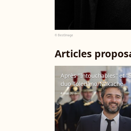
© BestImage
Articles propo
Après "Intouchables" et "
duo Toledano/Nakache
4 mai 2016