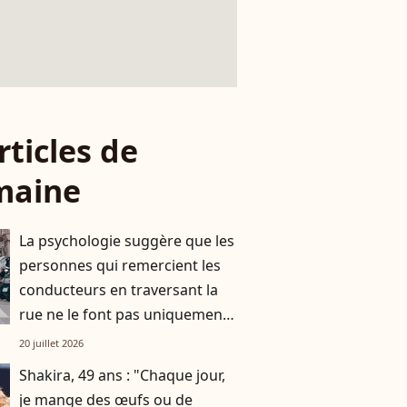
rticles de
maine
La psychologie suggère que les
personnes qui remercient les
conducteurs en traversant la
rue ne le font pas uniquement
par gratitude
20 juillet 2026
Shakira, 49 ans : "Chaque jour,
je mange des œufs ou de