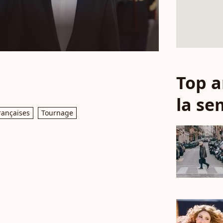
Top a
la se
rançaises
Tournage