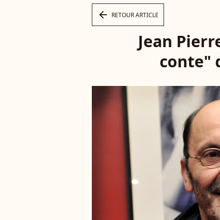
arrow_left
RETOUR ARTICLE
Jean Pierr
conte" 