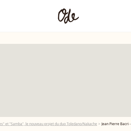
es" et "Samba", le nouveau projet du duo Toledano/Nakache
Jean Pierre Bacri - Avant pre