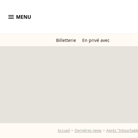
menu
MENU
Billetterie
En privé avec
Accueil
Dernières news
Après "Intouchabl