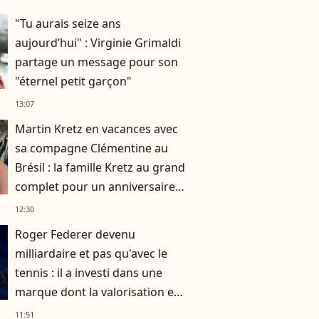
"Tu aurais seize ans
aujourd’hui" : Virginie Grimaldi
partage un message pour son
"éternel petit garçon"
13:07
Martin Kretz en vacances avec
sa compagne Clémentine au
Brésil : la famille Kretz au grand
complet pour un anniversaire
très particulier
12:30
Roger Federer devenu
milliardaire et pas qu'avec le
tennis : il a investi dans une
marque dont la valorisation est
exponentielle
11:51