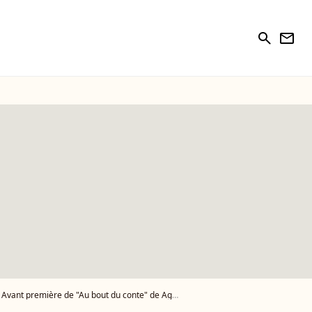
search
newsletter
mière de "Au bout du conte" de Agnès Jaoui à Paris le 4 mars 2013 - Photo