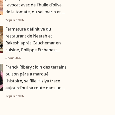
l'avocat avec de l'huile d'olive,
de la tomate, du sel marin et un
smoothie"
22 juillet 2026
Fermeture définitive du
restaurant de Neetah et
Rakesh après Cauchemar en
cuisine, Philippe Etchebest
pensait les avoir sauvés
6 août 2026
Franck Ribéry : loin des terrains
où son père a marqué
l’histoire, sa fille Hiziya trace
aujourd’hui sa route dans un
tout autre univers
12 juillet 2026