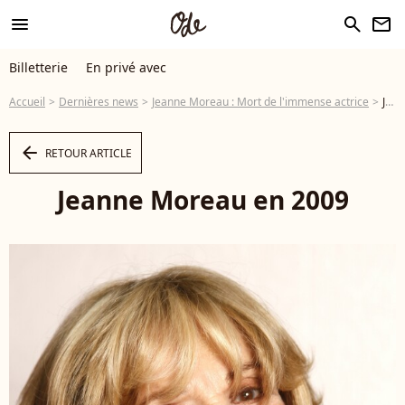
menu
search
newsletter
Billetterie
En privé avec
Accueil
Dernières news
Jeanne Moreau : Mort de l'immense actrice
Jeanne Moreau en 2009 - Photo
arrow_left
RETOUR ARTICLE
Jeanne Moreau en 2009