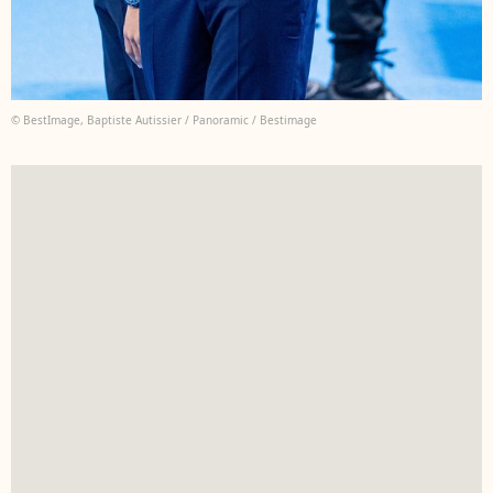
© BestImage, Baptiste Autissier / Panoramic / Bestimage