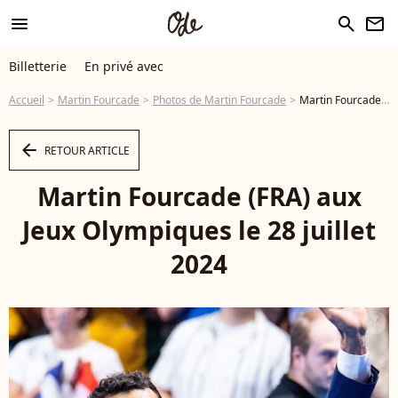
menu
search
newsletter
Billetterie
En privé avec
Accueil
Martin Fourcade
Photos de Martin Fourcade
Martin Fourcade (FRA) aux Jeux Olympiques le 28 juillet 2024 © Baptiste Autissier / Panoramic / Bestimage - Photo
arrow_left
RETOUR ARTICLE
Martin Fourcade (FRA) aux
Jeux Olympiques le 28 juillet
2024