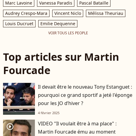
Marc Lavoine
Vanessa Paradis
Pascal Bataille
Audrey Crespo-Mara
Vincent Niclo
Mélissa Theuriau
Louis Ducruet
Emilie Dequenne
VOIR TOUS LES PEOPLE
Top articles sur Martin
Fourcade
Il devait être le nouveau Tony Estanguet :
pourquoi ce grand sportif a jeté l'éponge
pour les JO d’hiver ?
4 février 2025
VIDEO "Il voulait être à ma place" :
player2
Martin Fourcade ému au moment