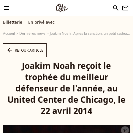
menu
search
newsletter
Billetterie
En privé avec
Accueil
Dernières news
Joakim Noah : Après la sanction, un petit cadeau à 3 millions de dollars
arrow_left
RETOUR ARTICLE
Joakim Noah reçoit le
trophée du meilleur
défenseur de l'année, au
United Center de Chicago, le
22 avril 2014