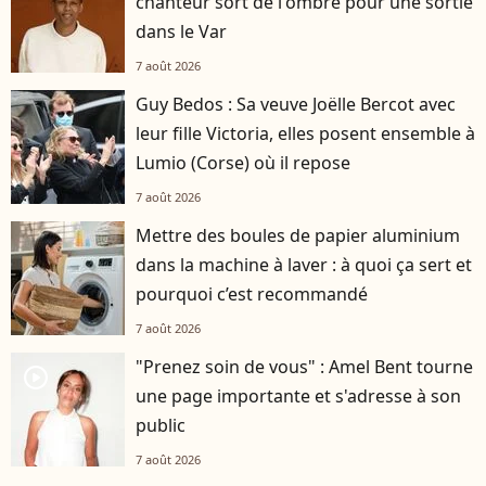
chanteur sort de l'ombre pour une sortie
dans le Var
7 août 2026
Guy Bedos : Sa veuve Joëlle Bercot avec
leur fille Victoria, elles posent ensemble à
Lumio (Corse) où il repose
7 août 2026
Mettre des boules de papier aluminium
dans la machine à laver : à quoi ça sert et
pourquoi c’est recommandé
7 août 2026
"Prenez soin de vous" : Amel Bent tourne
player2
une page importante et s'adresse à son
public
7 août 2026