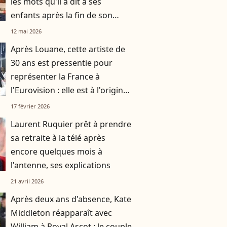
les mots qu'il a dit à ses
enfants après la fin de son
histoire avec leur mère Laure
12 mai 2026
Manaudou
Après Louane, cette artiste de
30 ans est pressentie pour
représenter la France à
l'Eurovision : elle est à l'origine
d'un tube qui a dépassé les 50
17 février 2026
millions d'écoutes
Laurent Ruquier prêt à prendre
sa retraite à la télé après
encore quelques mois à
l'antenne, ses explications
21 avril 2026
Après deux ans d'absence, Kate
Middleton réapparaît avec
William à Royal Ascot : le couple