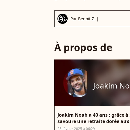
Par
Benoit Z.
|
À propos de
Joakim N
Joakim Noah a 40 ans : grâce à 
savoure une retraite dorée aux c
25 février 2025 à 06:29