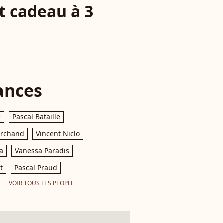
t cadeau à 3
ances
e
Pascal Bataille
archand
Vincent Niclo
a
Vanessa Paradis
t
Pascal Praud
VOIR TOUS LES PEOPLE