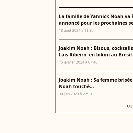
La famille de Yannick Noah va 
annoncé pour les prochaines 
18 août 2024 à 11:30
Joakim Noah : Bisous, cocktails
Lais Ribeiro, en bikini au Brésil
15 janvier 2024 à 07:40
Joakim Noah : Sa femme brisée p
Noah touché...
30 juin 2023 à 22:13
TOUS