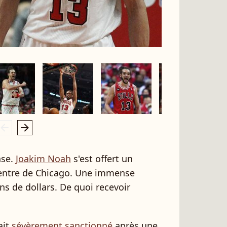
rrow_left
arrow_right
nse.
Joakim Noah
s'est offert un
centre de Chicago. Une immense
ns de dollars. De quoi recevoir
ait
sévèrement sanctionné
après une