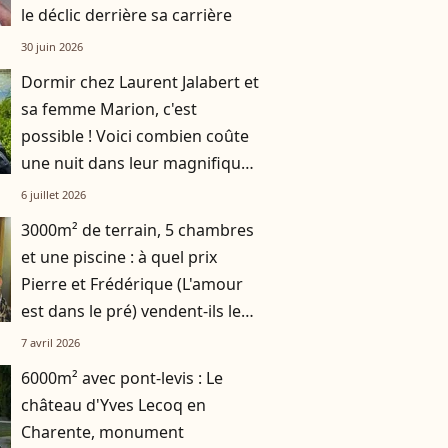
le déclic derrière sa carrière
30 juin 2026
Dormir chez Laurent Jalabert et
sa femme Marion, c'est
possible ! Voici combien coûte
une nuit dans leur magnifique
maison du Périgord
6 juillet 2026
3000m² de terrain, 5 chambres
et une piscine : à quel prix
Pierre et Frédérique (L'amour
est dans le pré) vendent-ils leur
domaine dans le Gers ?
7 avril 2026
6000m² avec pont-levis : Le
château d'Yves Lecoq en
Charente, monument