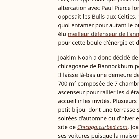
altercation avec Paul Pierce l
opposait les Bulls aux Celtics.
quoi entamer pour autant le b
élu
meilleur défenseur de l'an
pour cette boule d'énergie et 
Joakim Noah a donc décidé de q
chicagoane de Bannockburn pou
Il laisse là-bas une demeure 
700 m² composée de 7 chambres
ascenseur pour rallier les 4 é
accueillir les invités. Plusieu
petit bijou, dont une terrasse 
soirées d'automne ou d'hiver et
site de
Chicago.curbed.com
. Jo
ses voitures puisque la maiso