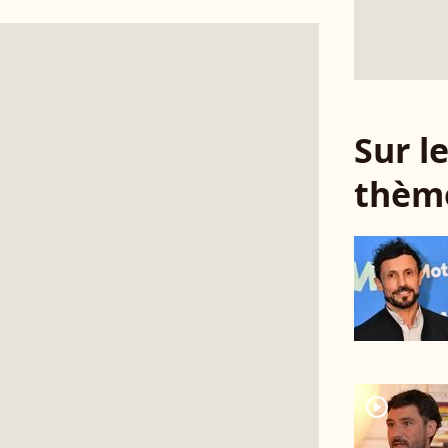
Sur 
thèm
player2