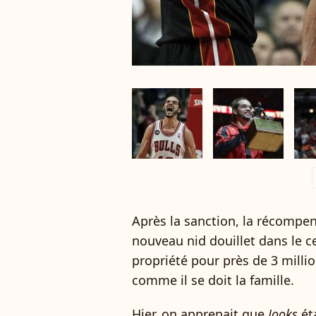
a
Après la sanction, la récompe
nouveau nid douillet dans le 
propriété pour près de 3 millio
comme il se doit la famille.
Hier, on apprenait que
Jooks
ét