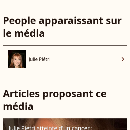
People apparaissant sur
le média
chevron_right
Julie Piétri
Articles proposant ce
média
Julie Pietri atteinte d'un cancer :