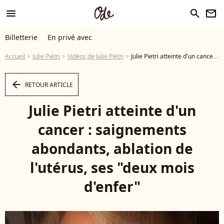
menu
search
newsletter
Billetterie
En privé avec
Accueil
Julie Piétri
Vidéos de Julie Piétri
Julie Pietri atteinte d'un cancer : saignements abondants, ablation de l'utérus, ses "deux mois d'enfer" - Vidéo
arrow_left
RETOUR ARTICLE
Julie Pietri atteinte d'un
cancer : saignements
abondants, ablation de
l'utérus, ses "deux mois
d'enfer"