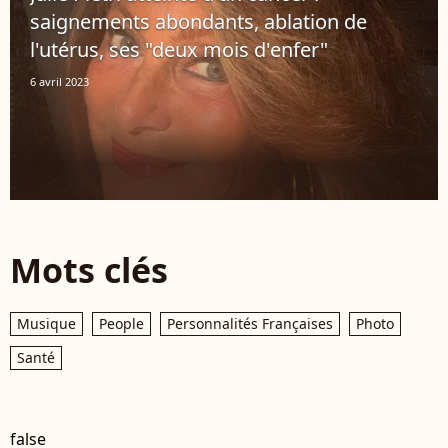
saignements abondants, ablation de
l'utérus, ses "deux mois d'enfer"
6 avril 2023
Mots clés
Musique
People
Personnalités Françaises
Photo
Santé
false