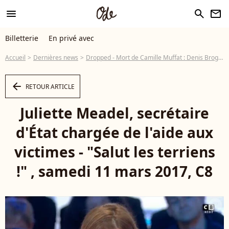
menu
search
newsletter
Billetterie
En privé avec
Accueil
Dernières news
Dropped - Mort de Camille Muffat : Denis Brogniart se sent "un peu responsable"
arrow_left
RETOUR ARTICLE
Juliette Meadel, secrétaire
d'État chargée de l'aide aux
victimes - "Salut les terriens
!" , samedi 11 mars 2017, C8