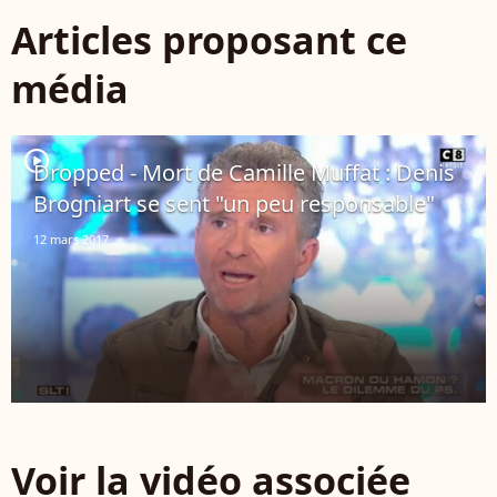
Articles proposant ce
média
player2
Dropped - Mort de Camille Muffat : Denis
Brogniart se sent "un peu responsable"
12 mars 2017
Voir la vidéo associée