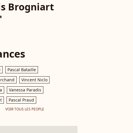
is Brogniart
"
ances
e
Pascal Bataille
archand
Vincent Niclo
a
Vanessa Paradis
t
Pascal Praud
VOIR TOUS LES PEOPLE