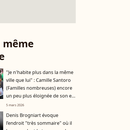
le même
e
"Je n'habite plus dans la même
ville que lui" : Camille Santoro
(Familles nombreuses) encore
un peu plus éloignée de son ex-
mari Nicolas, père de ses six
5 mars 2026
enfants
Denis Brogniart évoque
l’endroit "très sommaire" où il