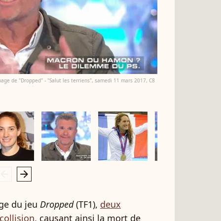
nage de "Dropped" - "Salut les terriens", samedi 11 mars 2017, C8
rrow_left
arrow_right
ge du jeu
Dropped
(TF1),
deux
collision
, causant ainsi la mort de