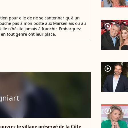
stion pour elle de ne se cantonner qu'à un
 Touche pas à mon poste aux Marseillais ou au
player2
u'elle n'hésite jamais à franchir. Embarquez
en tout genre ont leur place.
player2
gniart
player2
couvrez le village préservé de la Côte