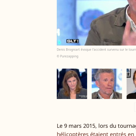
Denis Brogniart évoque l'accident survenu sur le tour
© Purezapping
a
Le 9 mars 2015, lors du tourna
hélicoptères étaient entrés en 