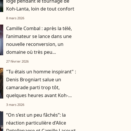
loge pendant le tournage de
Koh-Lanta, loin de tout confort
8 mars 2026
Camille Combal : après la télé,
l’animateur se lance dans une
nouvelle reconversion, un
domaine où très peu
l’attendaient
27 février 2026
"Tu étais un homme inspirant" :
Denis Brogniart salue un
camarade parti trop tôt,
quelques heures avant Koh-
Lanta
3 mars 2026
“On s’est un peu fâchés”: la
réaction particulière d’Alice
Detollenaere et Camille Lacourt