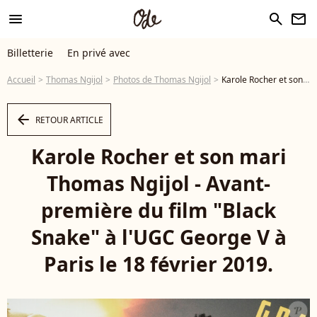
menu
search
newsletter
Billetterie
En privé avec
Accueil
Thomas Ngijol
Photos de Thomas Ngijol
Karole Rocher et son mari Thomas Ngijol - Avant-première du film "Black Snake" à l'UGC George V à Paris le 18 février 2019. © Coadic Guirec/Bestimage - Photo
arrow_left
RETOUR ARTICLE
Karole Rocher et son mari
Thomas Ngijol - Avant-
première du film "Black
Snake" à l'UGC George V à
Paris le 18 février 2019.