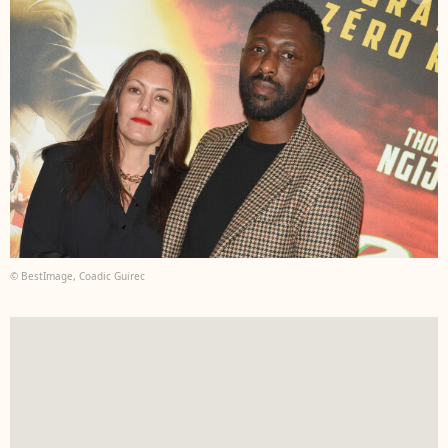
© BestImage, Coadic Guirec