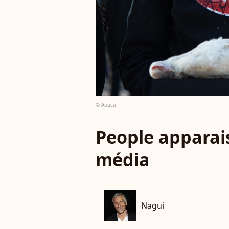
© Abaca
People apparais
média
Nagui