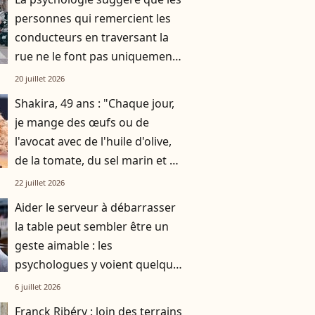
personnes qui remercient les
conducteurs en traversant la
rue ne le font pas uniquement
par gratitude
20 juillet 2026
Shakira, 49 ans : "Chaque jour,
je mange des œufs ou de
l'avocat avec de l'huile d'olive,
de la tomate, du sel marin et un
smoothie"
22 juillet 2026
Aider le serveur à débarrasser
la table peut sembler être un
geste aimable : les
psychologues y voient quelque
chose de bien plus profond.
6 juillet 2026
Franck Ribéry : loin des terrains