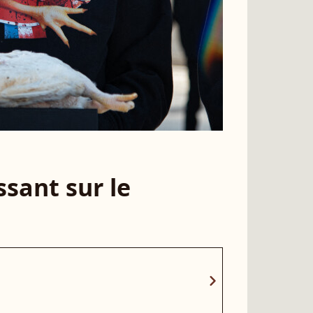
sant sur le
chevron_right