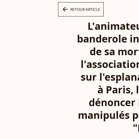
arrow_left
RETOUR ARTICLE
L'animateu
banderole i
de sa mor
l'associati
sur l'espla
à Paris, 
dénoncer 
manipulés pa
"