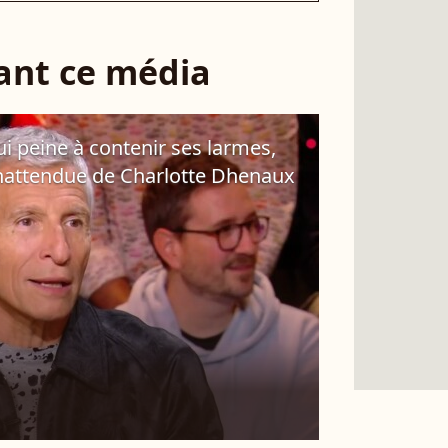
sant ce média
 peine à contenir ses larmes,
 inattendue de Charlotte Dhenaux