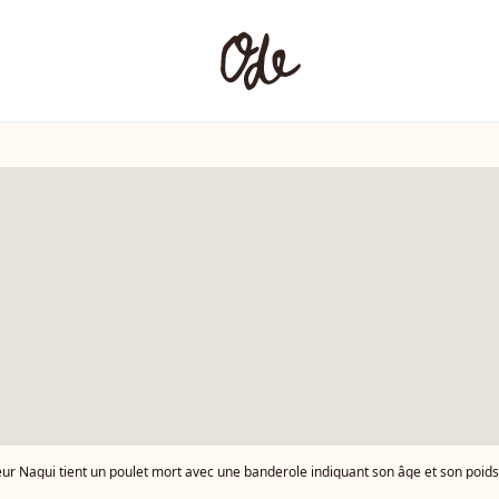
t mort avec une banderole indiquant son âge et son poids au moment de sa mort lors d'une manifestation appelée par l'association française de défense des animaux L214 sur l'esplanade des Droits de l'Homme du Trocadéro à Paris, le 15 février 2024, pour sensibiliser et dénoncer