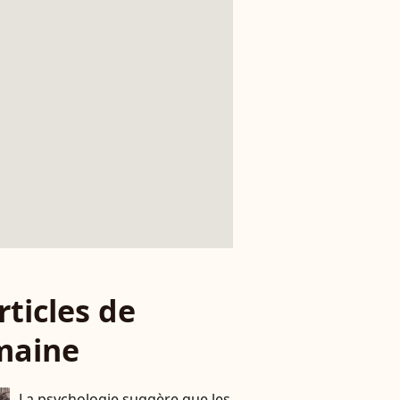
rticles de
maine
La psychologie suggère que les