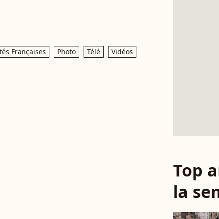
tés Françaises
Photo
Télé
Vidéos
Top a
la se