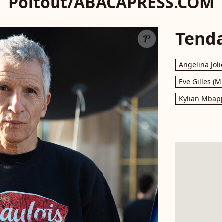
Poitout/ABACAPRESS.COM
Tend
Angelina Joli
Eve Gilles (M
Kylian Mbap