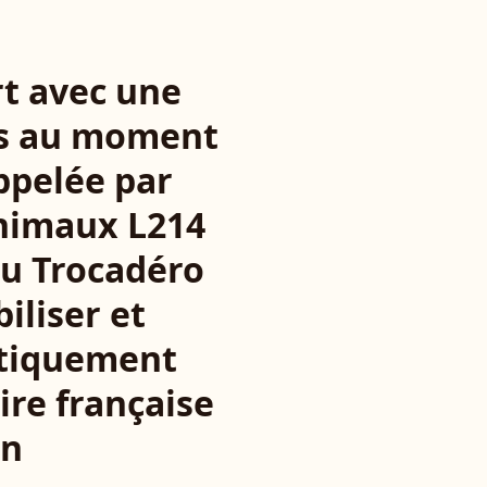
rt avec une
ds au moment
ppelée par
animaux L214
du Trocadéro
biliser et
étiquement
ire française
an