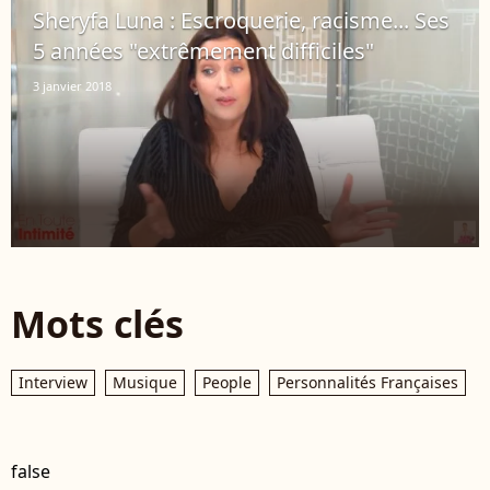
Sheryfa Luna : Escroquerie, racisme... Ses
5 années "extrêmement difficiles"
3 janvier 2018
Mots clés
Interview
Musique
People
Personnalités Françaises
false