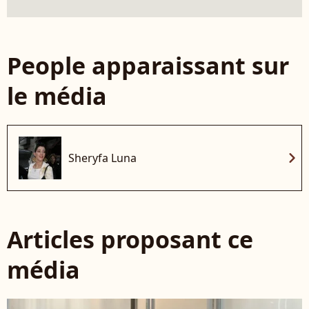
People apparaissant sur
le média
chevron_right
Sheryfa Luna
Articles proposant ce
média