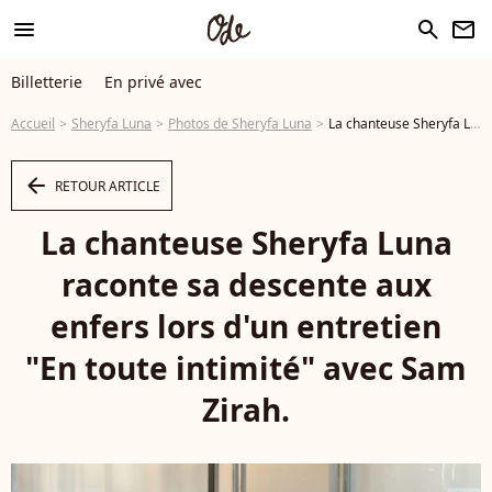
menu
search
newsletter
Billetterie
En privé avec
Accueil
Sheryfa Luna
Photos de Sheryfa Luna
La chanteuse Sheryfa Luna raconte sa descente aux enfers lors d'un entretien "En toute intimité" avec Sam Zirah. - Photo
arrow_left
RETOUR ARTICLE
La chanteuse Sheryfa Luna
raconte sa descente aux
enfers lors d'un entretien
"En toute intimité" avec Sam
Zirah.