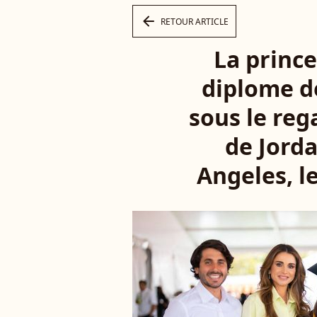
arrow_left
RETOUR ARTICLE
La prince
diplome de
sous le reg
de Jorda
Angeles, l