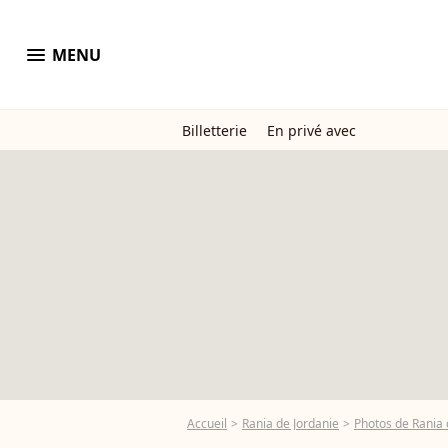
menu
MENU
Billetterie
En privé avec
Accueil
Rania de Jordanie
Photos de Rania 