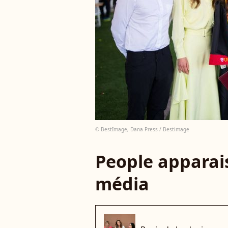
© BestImage, Dana Press / Bestimage
People apparais
média