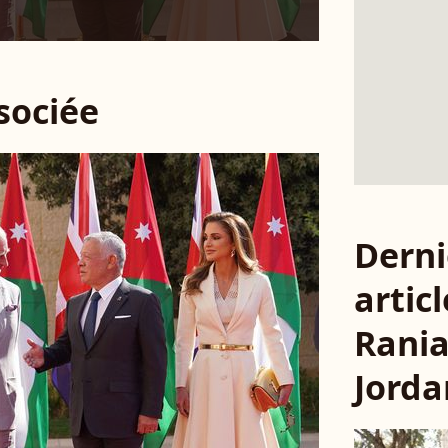
ssociée
Derni
articl
Rania
Jorda