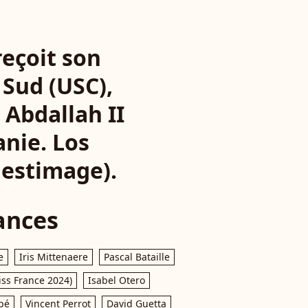
reçoit son
 Sud (USC),
 Abdallah II
anie. Los
Bestimage).
ances
e
Iris Mittenaere
Pascal Bataille
iss France 2024)
Isabel Otero
pé
Vincent Perrot
David Guetta