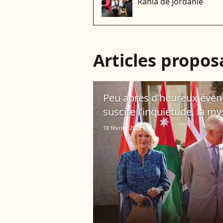
Rania de Jordanie
Articles propo
Peu après d’heureux événe
suscite l’inquiétude, la my
18 février 2025