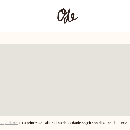
de Jordanie
La princesse Lalla Salma de Jordanie reçoit son diplome de l'Université de Caroline du Sud (USC), sous le regard ému de ses parents le roi Abdallah II d