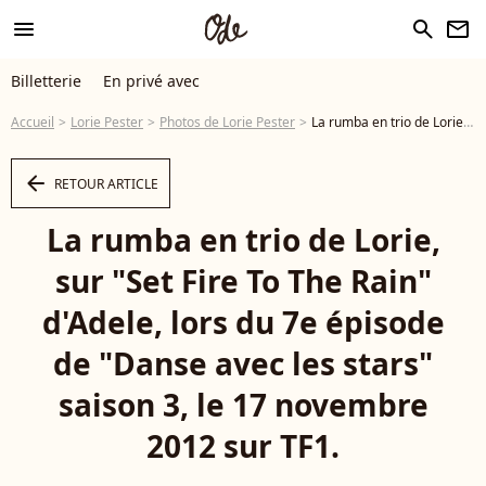
menu
search
newsletter
Billetterie
En privé avec
Accueil
Lorie Pester
Photos de Lorie Pester
La rumba en trio de Lorie, sur "Set Fire To The Rain" d'Adele, lors du 7e épisode de "Danse avec les stars" saison 3, le 17 novembre 2012 sur TF1. - Photo
arrow_left
RETOUR ARTICLE
La rumba en trio de Lorie,
sur "Set Fire To The Rain"
d'Adele, lors du 7e épisode
de "Danse avec les stars"
saison 3, le 17 novembre
2012 sur TF1.