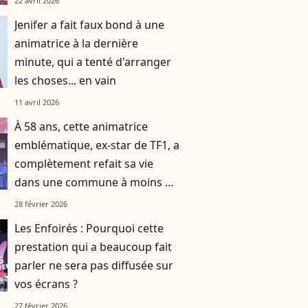
22 avril 2026
Jenifer a fait faux bond à une
animatrice à la dernière
minute, qui a tenté d'arranger
les choses... en vain
11 avril 2026
À 58 ans, cette animatrice
emblématique, ex-star de TF1, a
complètement refait sa vie
dans une commune à moins de
deux heures d’avion de Paris
28 février 2026
Les Enfoirés : Pourquoi cette
prestation qui a beaucoup fait
parler ne sera pas diffusée sur
vos écrans ?
27 février 2026