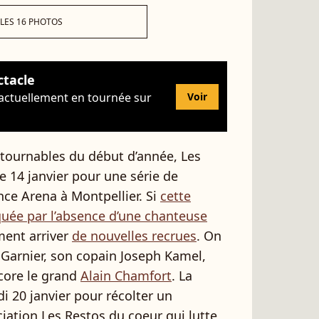
 LES 16 PHOTOS
ctacle
 actuellement en tournée sur
Voir
ntournables du début d’année, Les
e 14 janvier pour une série de
ance Arena à Montpellier. Si
cette
quée par l’absence d’une chanteuse
ement arriver
de nouvelles recrues
. On
 Garnier, son copain Joseph Kamel,
ore le grand
Alain Chamfort
. La
di 20 janvier pour récolter un
ation Les Restos du coeur qui lutte