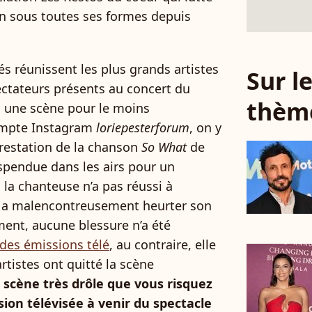
ion sous toutes ses formes depuis
és réunissent les plus grands artistes
Sur 
pectateurs présents au concert du
thèm
à une scène pour le moins
ompte Instagram
loriepesterforum
, on y
restation de la chanson
So What
de
suspendue dans les airs pour un
, la chanteuse n’a pas réussi à
t a malencontreusement heurter son
ment, aucune blessure n’a été
 des émissions télé
, au contraire, elle
rtistes ont quitté la scène
 scène très drôle que vous risquez
usion télévisée à venir du spectacle