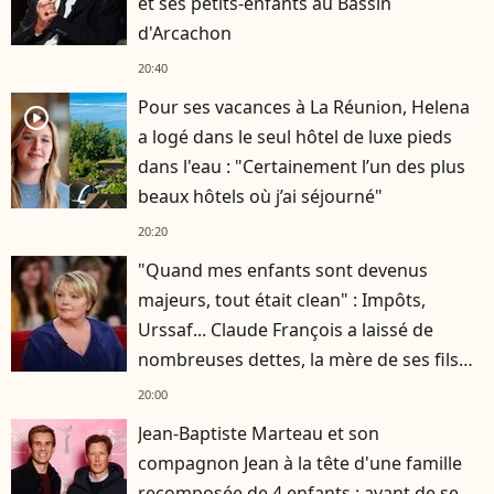
et ses petits-enfants au Bassin
d'Arcachon
20:40
Pour ses vacances à La Réunion, Helena
player2
a logé dans le seul hôtel de luxe pieds
dans l'eau : "Certainement l’un des plus
beaux hôtels où j’ai séjourné"
20:20
"Quand mes enfants sont devenus
majeurs, tout était clean" : Impôts,
Urssaf... Claude François a laissé de
nombreuses dettes, la mère de ses fils
s'est occupée de tout
20:00
Jean-Baptiste Marteau et son
compagnon Jean à la tête d'une famille
recomposée de 4 enfants : avant de se