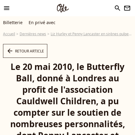
menu
search
newsletter
Billetterie
En privé avec
Accueil
Dernières news
Liz Hurley et Penny Lancaster en sirènes pulpeuses, avec la princesse Beatrice amincie... papillonnent joliment !
arrow_left
RETOUR ARTICLE
Le 20 mai 2010, le Butterfly
Ball, donné à Londres au
profit de l'association
Cauldwell Children, a pu
compter sur le soutien de
nombreuses personnalités,