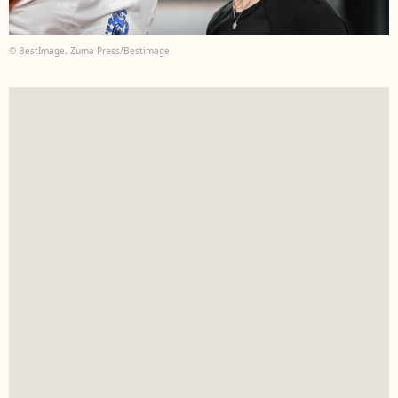
© BestImage, Zuma Press/Bestimage