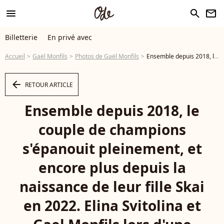
menu
search
newsletter
Billetterie
En privé avec
Accueil
Gaël Monfils
Photos de Gaël Monfils
Ensemble depuis 2018, le couple de champions s'épanouit pleinement, et encore plus depuis la naissance de leur fille Skai en 2022. Elina Svitolina et Gael Monfils lors d'une séance d'entraînement du tournoi de tennis Roland-Garros, le 20 mai 2026 à Paris. © Matthieu Mirville/ZUMA Press Wire/Bestimage - Photo
arrow_left
RETOUR ARTICLE
Ensemble depuis 2018, le
couple de champions
s'épanouit pleinement, et
encore plus depuis la
naissance de leur fille Skai
en 2022. Elina Svitolina et