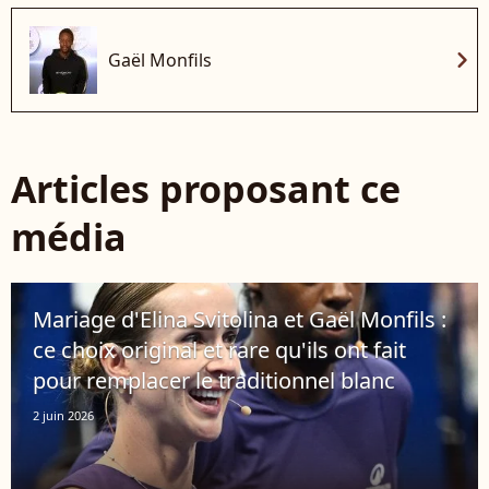
chevron_right
Gaël Monfils
Articles proposant ce
média
Mariage d'Elina Svitolina et Gaël Monfils :
ce choix original et rare qu'ils ont fait
pour remplacer le traditionnel blanc
2 juin 2026