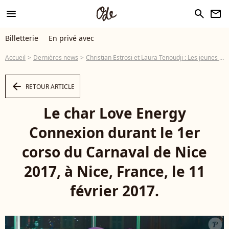
menu
search
newsletter
Billetterie
En privé avec
Accueil
Dernières news
Christian Estrosi et Laura Tenoudji : Les jeunes mariés profitent du carnaval
arrow_left
RETOUR ARTICLE
Le char Love Energy
Connexion durant le 1er
corso du Carnaval de Nice
2017, à Nice, France, le 11
février 2017.